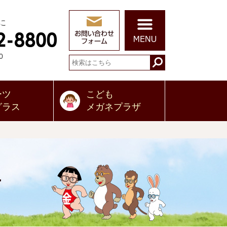
に
0
ーツ
こども
グラス
メガネプラザ
せ