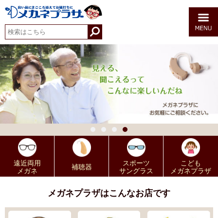
遠近両用
スポーツ
こども
補聴器
メガネ
サングラス
メガネプラザ
メガネプラザはこんなお店です