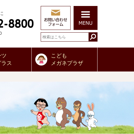
に
0
ーツ
こども
グラス
メガネプラザ