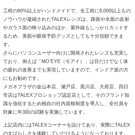
工程の60%以上がハンドメイドで、全工程に6,000以上もの
ノウハウが凝縮されたTALEXレンズは、路面や水面の反射
やガラス面の映り込みのほか、紫外線もしっかりカットす
るため、美肌や眼病予防グッズとしても十分信頼できま
す。
さらにパソコンユーザー向けに開発されたレンズも充実し
ており、例えば「MO`EYE（モアイ）」は目だけでなく体
の疲れの改善までも実現していますので、インドア派の方
にもお勧めです。
メガネプラザの金山本店、瀬戸店、黒川店、大府店、四日
市店はTALEXプロショップ認定店として、そのブランド知
識を強化するため独自の社内資格制度を導入し、全社員を
対象に年3回の試験を実施しています。
上記店内にはTALEXコーナーを設けてあり、実際にTALEX
のすばらしさを体験していだけるようになっております。