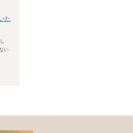
いた
し
ない