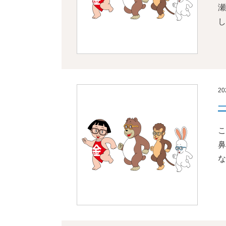
瀬
し
2
こ
鼻
な