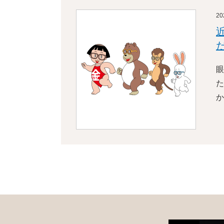
2
眼
た
か