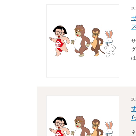
2
サ
グ
は
2
ネ