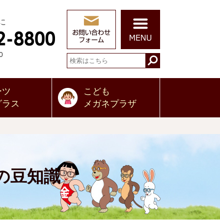
に
0
ーツ
こども
グラス
メガネプラザ
の豆知識