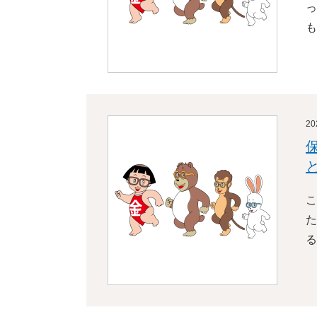
っ
も
2
こ
た
る