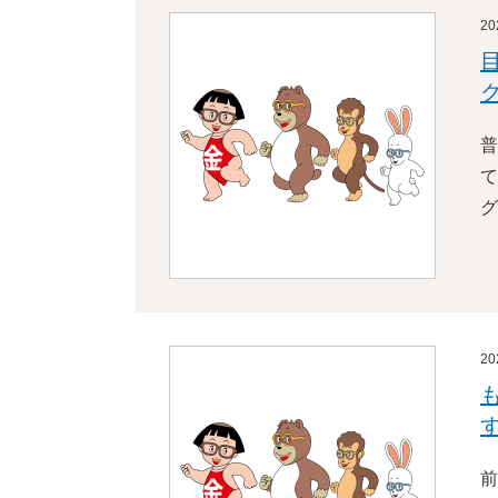
2
普
て
グ
2
前