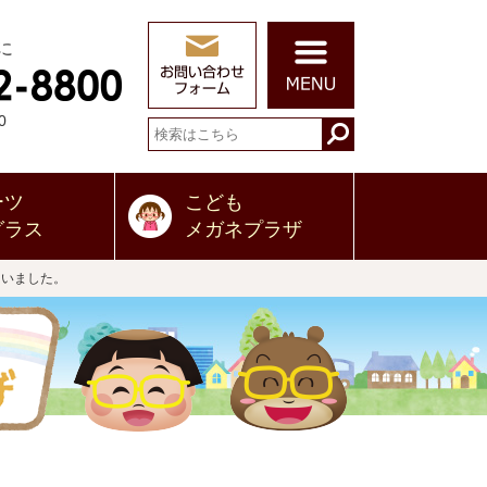
に
0
ーツ
こども
グラス
メガネプラザ
ていました。