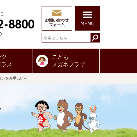
に
0
ーツ
こども
グラス
メガネプラザ
逢いをお手伝い～
せ