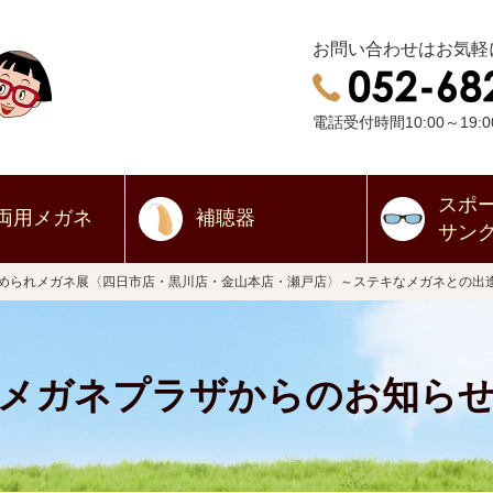
お問い合わせはお気軽
電話受付時間10:00～19:0
スポ
両用
メガネ
補聴器
サン
ほめられメガネ展〈四日市店・黒川店・金山本店・瀬戸店〉～ステキなメガネとの出
メガネプラザからのお知ら