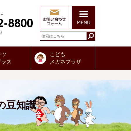
に
0
ーツ
こども
グラス
メガネプラザ
の豆知識