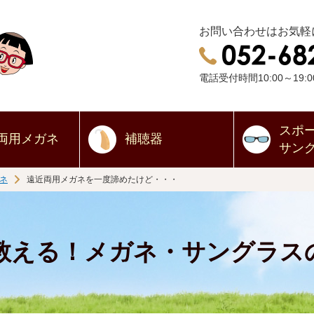
お問い合わせはお気軽
電話受付時間10:00～19:0
スポ
両用
メガネ
補聴器
サン
ネ
遠近両用メガネを一度諦めたけど・・・
教える！メガネ・サングラス