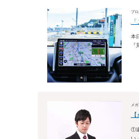
プロ
「
本
『
メガ
【
①
い