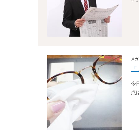
メガ
「
今
点