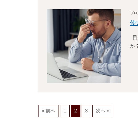
プロ
使
目
か
« 前へ
1
2
3
次へ »