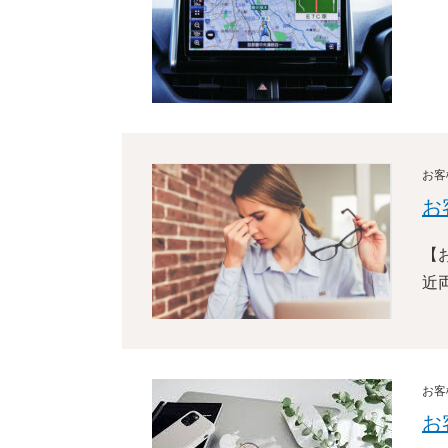
お客
お
【
近
お客
お