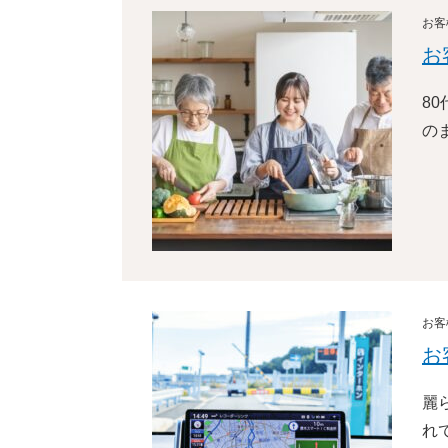
お客
お
8
の
お客
お
麗
れ