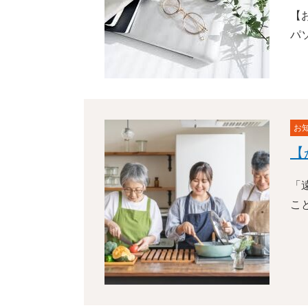
【
パ
お
【
「
こ