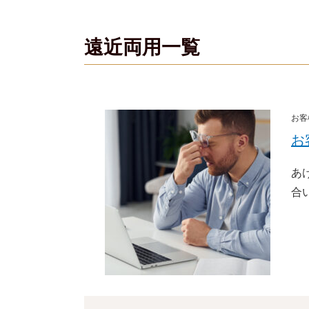
遠近両用一覧
お客
お
あ
合