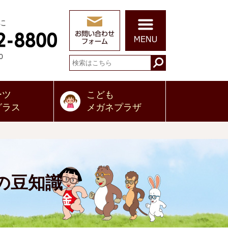
に
0
ーツ
こども
グラス
メガネプラザ
の豆知識