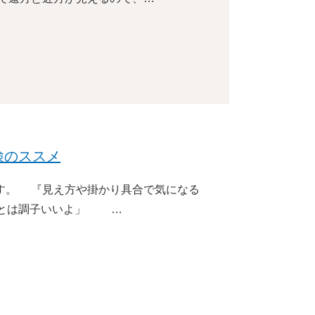
検のススメ
す。 『見え方や掛かり具合で気になる
あとは調子いいよ」 …