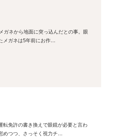
てメガネから地面に突っ込んだとの事。眼
たメガネは5年前にお作…
運転免許の書き換えで眼鏡が必要と言わ
慰めつつ、さっそく視力チ…