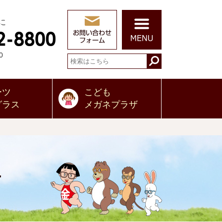
に
0
ーツ
こども
グラス
メガネプラザ
せ