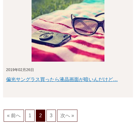
2019年02月26日
偏光サングラス買ったら液晶画面が暗いんだけど…
« 前へ
1
2
3
次へ »