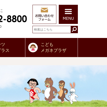
に
0
ーツ
こども
グラス
メガネプラザ