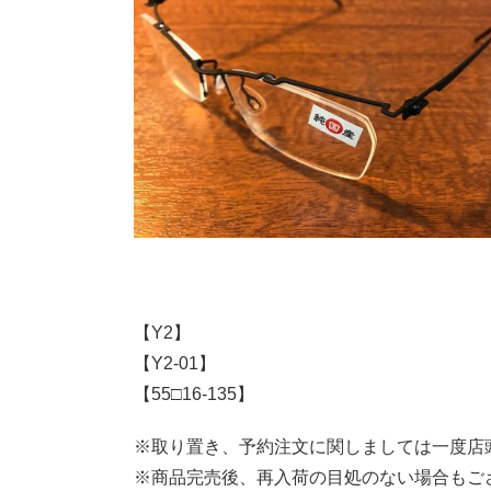
【Y2】
【Y2-01】
【55□16-135】
※取り置き、予約注文に関しましては一度店
※商品完売後、再入荷の目処のない場合もご