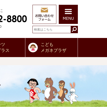
に
0
ーツ
こども
グラス
メガネプラザ
せ