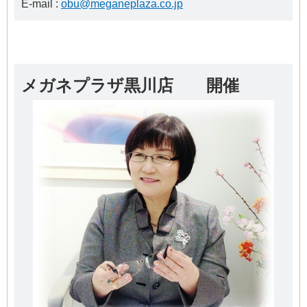
E-mail :
obu@meganeplaza.co.jp
メガネプラザ黒川店 開催