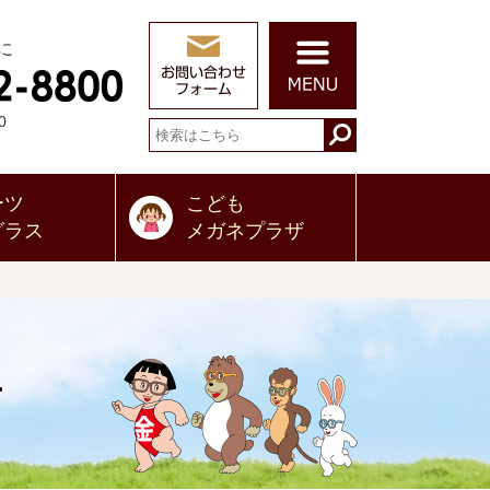
に
0
ーツ
こども
グラス
メガネプラザ
～
せ