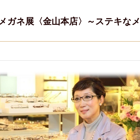
 ほめられメガネ展〈金山本店〉～ステ