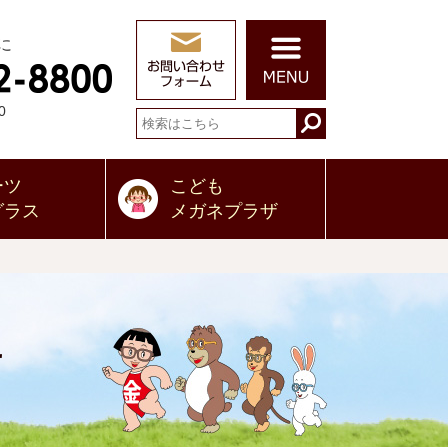
に
0
ーツ
こども
グラス
メガネプラザ
せ