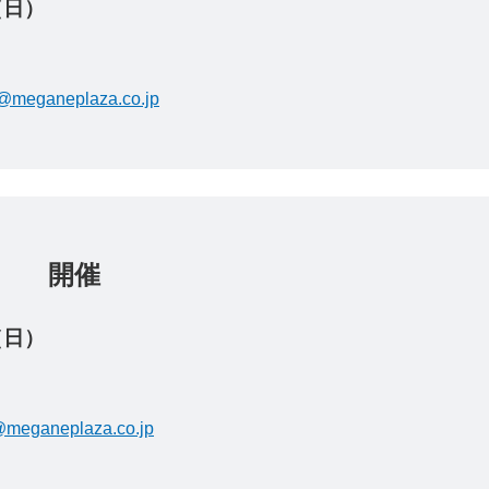
（日）
@meganeplaza.co.jp
市店 開催
（日）
meganeplaza.co.jp