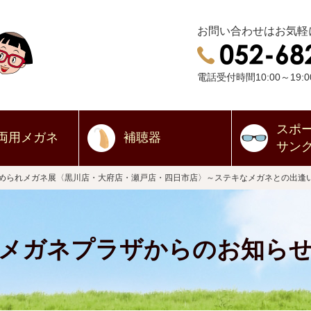
お問い合わせはお気軽
電話受付時間10:00～19:0
スポ
両用
メガネ
補聴器
サン
ほめられメガネ展〈黒川店・大府店・瀬戸店・四日市店〉～ステキなメガネとの出逢
メガネプラザからのお知ら