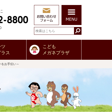
に
0
ーツ
こども
グラス
メガネプラザ
いをお手伝い～
せ