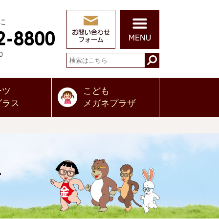
に
0
ーツ
こども
グラス
メガネプラザ
せ