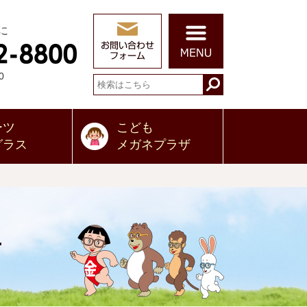
に
0
ーツ
こども
グラス
メガネプラザ
せ