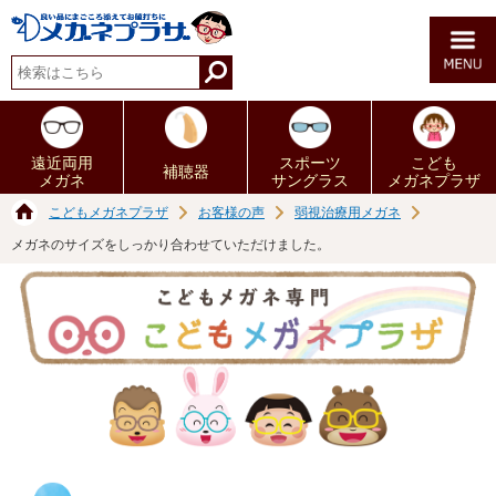
遠近両用
スポーツ
こども
補聴器
メガネ
サングラス
メガネプラザ
こどもメガネプラザ
お客様の声
弱視治療用メガネ
メガネのサイズをしっかり合わせていただけました。