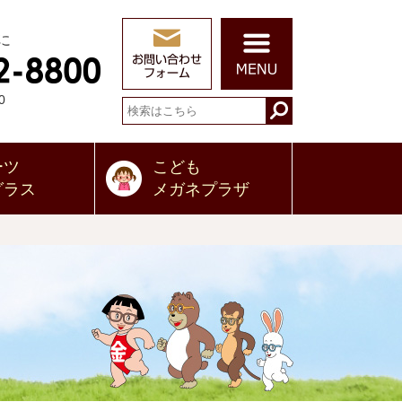
に
0
ーツ
こども
グラス
メガネプラザ