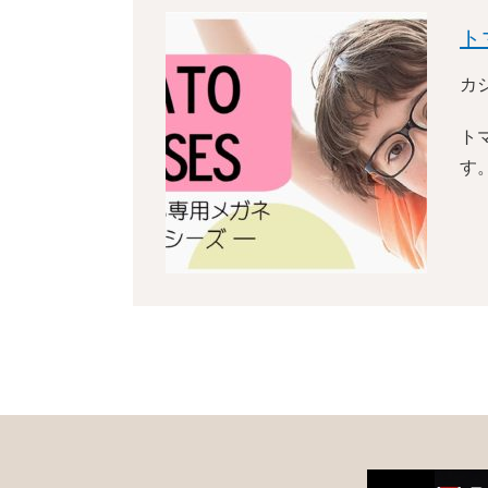
ト
カ
ト
す