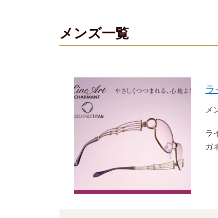
メンズ一覧
ラ
メ
ラ
ガ