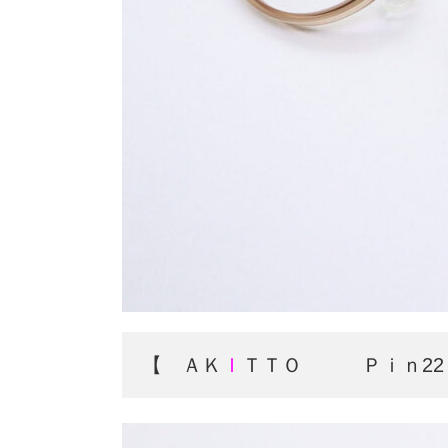
【 ＡＫ
Ｉ
ＴＴＯ Ｐｉｎ22 4