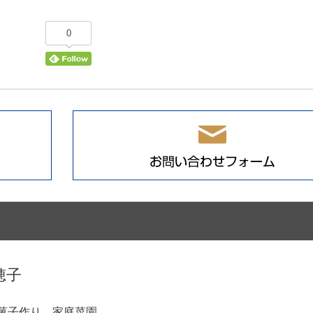
0
穂子
菓子作り．家庭菜園