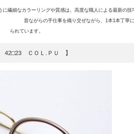
うに繊細なカラーリングや質感は、高度な職人による
最新の技
織り交ぜながら、1本1本丁寧に仕
られています。
2□23 ＣＯＬ.ＰＵ 】