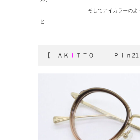
そしてアイカラーのよ
と 昔ながらの手仕事を
【 ＡＫ
Ｉ
ＴＴＯ Ｐｉｎ21 4