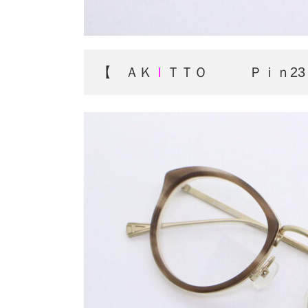
【 ＡＫ
Ｉ
ＴＴＯ Ｐｉｎ23 4