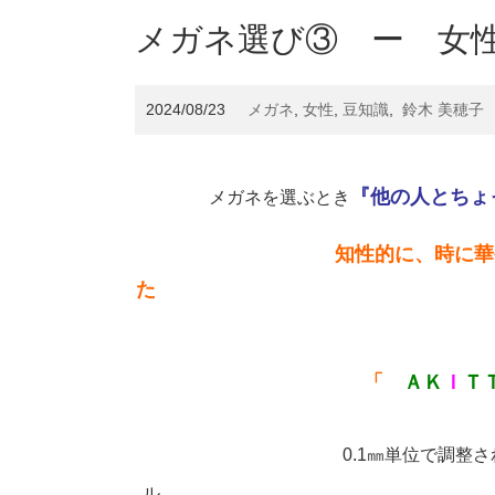
メガネ選び③ ー 女
2024/08/23
メガネ
,
女性
,
豆知識
,
鈴木 美穂子
『他の人とちょ
メガネを選ぶとき
知性的に、時に華
「
ＡＫ
Ｉ
Ｔ
0.1㎜単位で調整