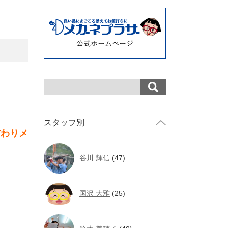
スタッフ別
だわりメ
谷川 輝信
(47)
国沢 大雅
(25)
、