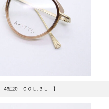
6□20 ＣＯＬ.ＢＬ 】