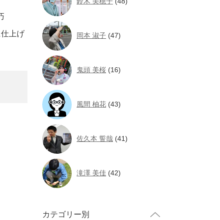
鈴木 美穂子
(48)
巧
上げ
岡本 淑子
(47)
鬼頭 美桜
(16)
風間 柚花
(43)
佐久本 誓哉
(41)
滝澤 美佳
(42)
カテゴリー別