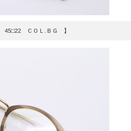
5□22 ＣＯＬ.ＢＧ 】