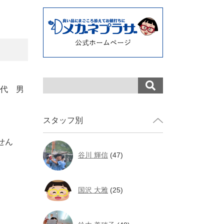
0代 男
スタッフ別
せん
谷川 輝信
(47)
国沢 大雅
(25)