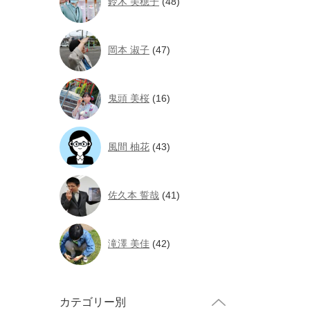
鈴木 美穂子
(48)
岡本 淑子
(47)
鬼頭 美桜
(16)
風間 柚花
(43)
佐久本 誓哉
(41)
滝澤 美佳
(42)
カテゴリー別