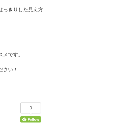
)：はっきりした見え方
スメです。
ださい！
0