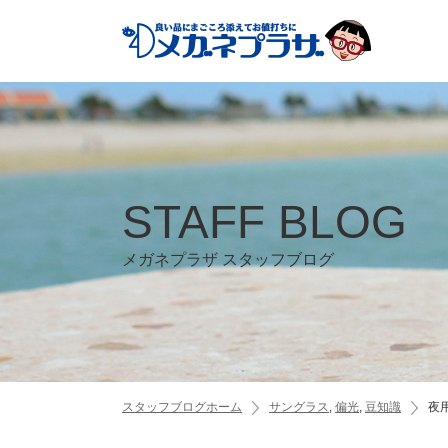
STAFF BLOG
メガネプラザ スタッフブログ
スタッフブログホーム
サングラス
,
偏光
,
豆知識
夜