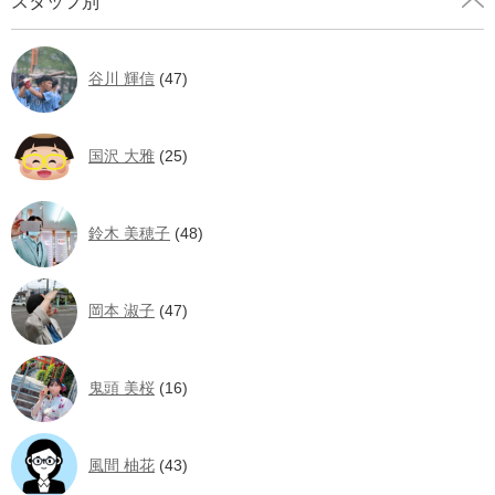
スタッフ別
谷川 輝信
(47)
国沢 大雅
(25)
鈴木 美穂子
(48)
岡本 淑子
(47)
鬼頭 美桜
(16)
風間 柚花
(43)